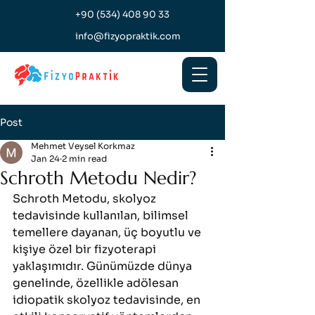
+90 (534) 408 90 33
info@fizyopraktik.com
Post
Mehmet Veysel Korkmaz
Jan 24
2 min read
Schroth Metodu Nedir?
Schroth Metodu, skolyoz 
tedavisinde kullanılan, bilimsel 
temellere dayanan, üç boyutlu ve 
kişiye özel bir fizyoterapi 
yaklaşımıdır. Günümüzde dünya 
genelinde, özellikle adölesan 
idiopatik skolyoz tedavisinde, en 