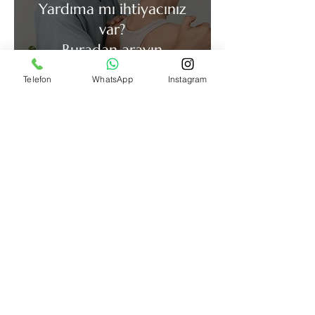
Yardıma mı ihtiyacınız
var?
Buradan arayın
Telefon
WhatsApp
Instagram
+90 534 408 90 33
Ağrıyı Anlamak ve Yönetmek: